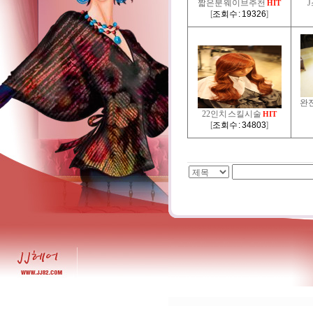
짧은분 웨이브추천
HIT
[
조회수 : 19326
]
완
22인치 스킬시술
HIT
[
조회수 : 34803
]