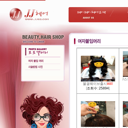
J스
물결웨이브출시
HIT
[
조회수 : 25894
]