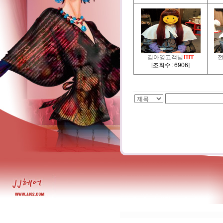
김아영고객님
HIT
[
조회수 : 6906
]