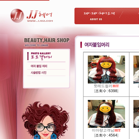
핫레드컬러
HIT
[
조회수 : 6398
]
이아량고객님
HIT
[
조회수 : 4564
]