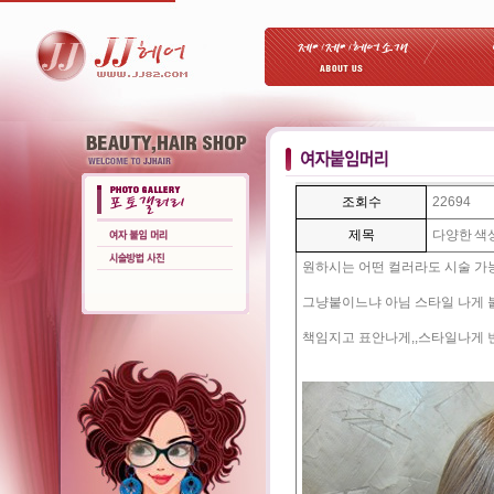
조회수
22694
제목
다양한 색
원하시는 어떤 컬러라도 시술 
그냥붙이느냐 아님 스타일 나게 붙
책임지고 표안나게,,스타일나게 