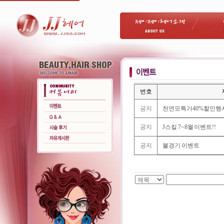
번호
공지
천연모특가40%할인행
공지
J스킬 7~8월 이벤트!!
공지
불경기 이벤트