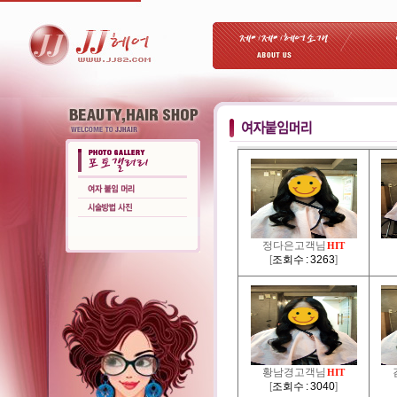
정다은고객님
HIT
[
조회수 : 3263
]
황남경고객님
HIT
[
조회수 : 3040
]