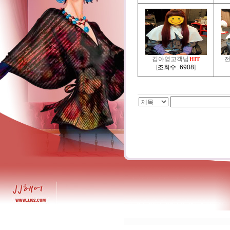
김아영고객님
HIT
[
조회수 : 6908
]