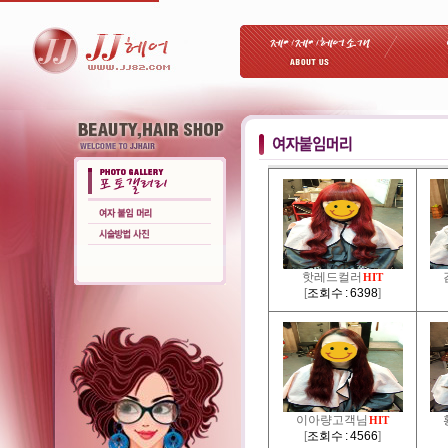
핫레드컬러
HIT
[
조회수 : 6398
]
이아량고객님
HIT
[
조회수 : 4566
]