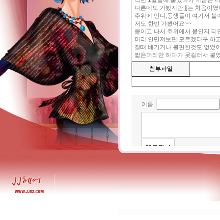
작년 1월말에 붙였다가 지금은 
다른데도 가봤지만 jj는 처음이
주위에 언니,동생들이 여기서 붙
저도 한번 가봤어요~~
붙이고 나서 주위에서 붙인지 
머리 안만져보면 모르겠다구 하
잘때 배기거나 불편한것도 없었
짧은머리만 하다가 못길러서 붙
첨부파일
이름
* 한글 1000자 까지만 입력가능 