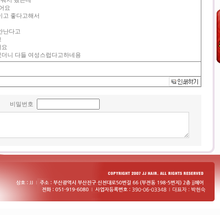
더워서 뗐는데
였어요
이고 좋다고해서
티안난다고
고
어요
였더니 다들 여성스럽다고하네용
비밀번호
:
자