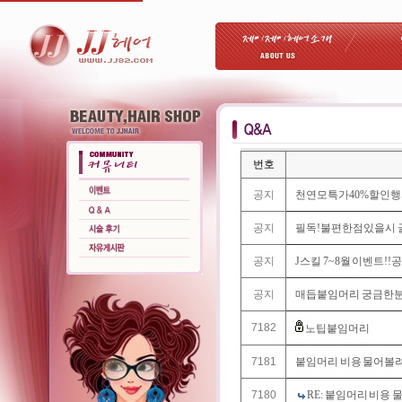
번호
공지
천연모특가40%할인
공지
필독!불편한점있을시 글
공지
J스킬 7~8월 이벤트!!공
공지
매듭붙임머리 궁금한분들
7182
노팁붙임머리
7181
붙임머리 비용 물어볼려
7180
RE: 붙임머리 비용 물