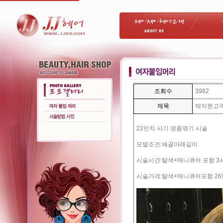
조회수
3982
제목
박지현고
22인치 샤기 명품엮기 시술
모발조건:쇄골아래길이
시술시간:탈색+매니큐어 포함 3
시술가격:탈색+매니큐어포함 2