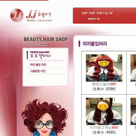
핫레드컬러
HIT
[
조회수 : 6398
]
이아량고객님
HIT
[
조회수 : 4565
]