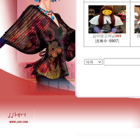
김아영고객님
HIT
[
조회수 : 6907
]