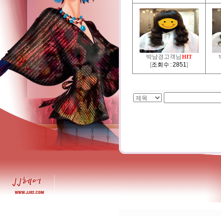
박남경고객님
HIT
[
조회수 : 2851
]