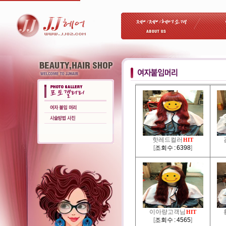
핫레드컬러
HIT
[
조회수 : 6398
]
이아량고객님
HIT
[
조회수 : 4565
]