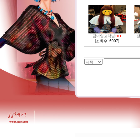
김아영고객님
HIT
[
조회수 : 6907
]